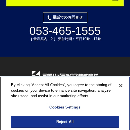
電話でのお問合せ
053-465-1555
［ 音声案内：2 ］ 受付時間：平日10時～17時
By clicking “Accept All Cookies”, you agree to the storing of
〒435-0015 静岡県浜松市中央区子安町311-3
cookies on your device to enhance site navigation, analyze
TEL:053-465-1555 ／ FAX:053-465-0330
site usage, and assist in our marketing efforts.
Cookies Settings
ソーシャルメディアポリシー
プライバシーポリシー
クッキー（Cookie）ポリシー
Reject All
商標について
サイトのご利用にあたって
サイトマップ