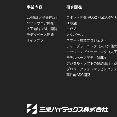
事業内容
研究開発
LSI設計／半導体設計
ロボット開発 ROS2・LiDAR
ソフトウエア開発
3D技術
人工知能（AI）開発
生成 AI
モデルベース開発
メタバース
ITインフラ
スマート農業プロジェクト
ディープラーニング（人工知能
エッジコンピューティング（人
モデルベース開発（MBD）
デジタル・ソフトの協調設計（Zynq・
プロジェクションマッピングシ
高性能ADC開発