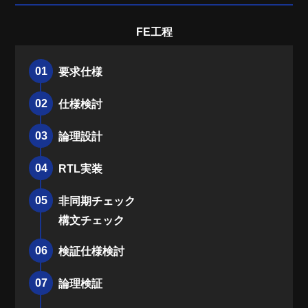
FE工程
01
要求仕様
02
仕様検討
03
論理設計
04
RTL実装
05
非同期チェック
構文チェック
06
検証仕様検討
07
論理検証