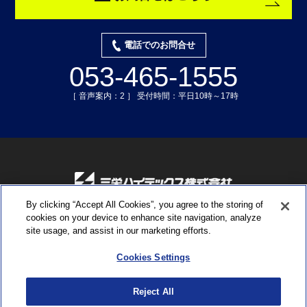
電話でのお問合せ
053-465-1555
［ 音声案内：2 ］ 受付時間：平日10時～17時
By clicking “Accept All Cookies”, you agree to the storing of
〒435-0015 静岡県浜松市中央区子安町311-3
cookies on your device to enhance site navigation, analyze
TEL:053-465-1555 ／ FAX:053-465-0330
site usage, and assist in our marketing efforts.
Cookies Settings
ソーシャルメディアポリシー
プライバシーポリシー
クッキー（Cookie）ポリシー
Reject All
商標について
サイトのご利用にあたって
サイトマップ