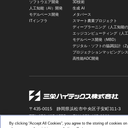
ソフトウエア開発
3D技術
人工知能（AI）開発
生成 AI
モデルベース開発
メタバース
ITインフラ
スマート農業プロジェクト
ディープラーニング（人工知能
エッジコンピューティング（人
モデルベース開発（MBD）
デジタル・ソフトの協調設計（Zynq・
プロジェクションマッピングシ
高性能ADC開発
〒435-0015 静岡県浜松市中央区子安町311-3
TEL:053-465-1555 ／ FAX:053-465-0330
By clicking “Accept All Cookies”, you agree to the storing of cookies on