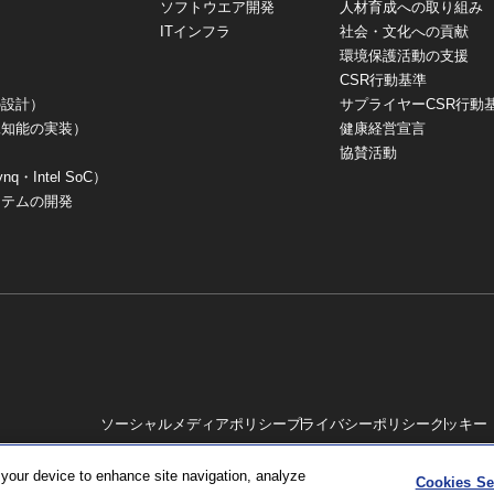
ソフトウエア開発
人材育成への取り組み
ITインフラ
社会・文化への貢献
環境保護活動の支援
CSR行動基準
の設計）
サプライヤーCSR行動
工知能の実装）
健康経営宣言
協賛活動
Intel SoC）
ステムの開発
ソーシャルメディアポリシー
プライバシーポリシー
クッキー（
 your device to enhance site navigation, analyze
Cookies Se