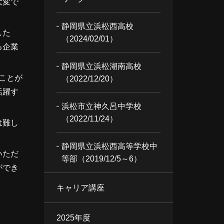
大変で
静岡県立浜松西高校
した
（2024/02/01）
る企業
静岡県立浜松湖南高校
ことが
（2022/12/20）
活躍す
浜松市立神久呂中学校
（2022/11/24）
は難し
静岡県立浜松西高等学校中
いただ
等部（2019/12/5～6）
ができ
キャリア講座
。
2025年度