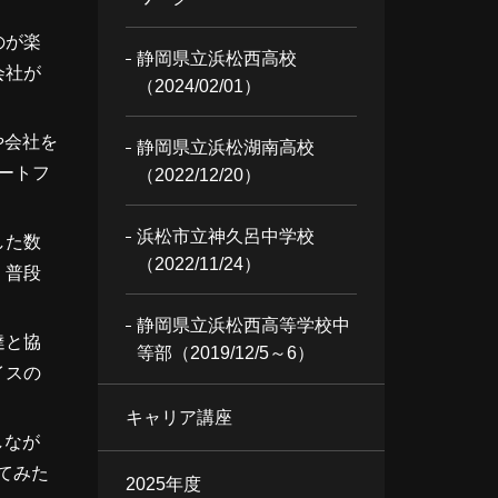
のが楽
静岡県立浜松西高校
会社が
（2024/02/01）
や会社を
静岡県立浜松湖南高校
ートフ
（2022/12/20）
浜松市立神久呂中学校
した数
（2022/11/24）
。普段
静岡県立浜松西高等学校中
達と協
等部（2019/12/5～6）
イスの
キャリア講座
しなが
てみた
2025年度