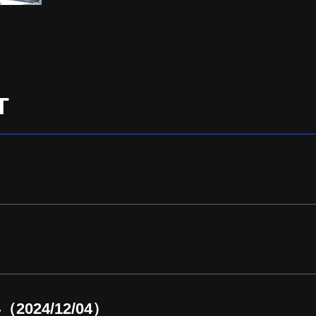
T
24/12/04）