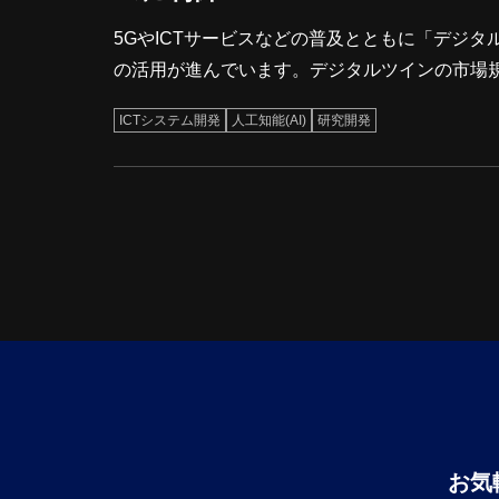
5GやICTサービスなどの普及とともに「デジ
の活用が進んでいます。デジタルツインの市場規模
予測されています。 参考）総務省 https://www.soumu.go.jp/johotsusintokei/whitepaper/ja/r05/html/nd247530.html 三
ICTシステム開発
人工知能(AI)
研究開発
栄ハイテックスの研究開発の部門では、メタバ
お気