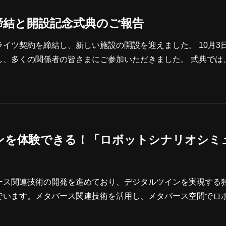
締結と開設記念式典のご報告
約を締結し、新しい施設の開設を迎えました。 10月3日に静
し、多くの関係者の皆さまにご参加いただきました。 式典では
計画についてお話ししました。また、日詰学長からもご挨拶を
術の融合を進め、新たな価値を創造していく所存です。 最後に、
ロジェク
ンを体験できる！「ロボットシナリオシミ
ース関連技術の開発を進めており、デジタルツインを実現する
でいます。メタバース関連技術を活用し、メタバース空間でロ
「ロボットシナリオシミュレータ」の開発を進めています。20
験版をリリースしました。体験版では、開発中の一部機能を体