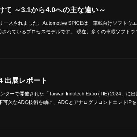
応に向けて ～3.1から4.0への主な違い～
が正式にリリースされました。Automotive SPICEは、車載向けソフト
スモデルです。 現在、多くの車載ソフトウエア開
SPICE 3.1に基づいて、開発プロセスを構築・運用しています。各
善を進めています。この改善活動の一環として、Automotiv
SPICE 3.1からAutomotive SPICE 4.0への移行対応が求められます。 本記
 2024 出展レポート
開催された「Taiwan Innotech Expo (TIE) 2024」に
可欠なADC技術を軸に、ADCとアナログフロントエンドIP
発サービスとターンキーサービスについて紹介しました。 台湾、
した。当社ブースでは、以下の主な製品とサービスを展示しま
自社開発半導体IPサービス カスタムIC開発サービス AI・スマート農業・車載ソフトウエア 展示を通じ