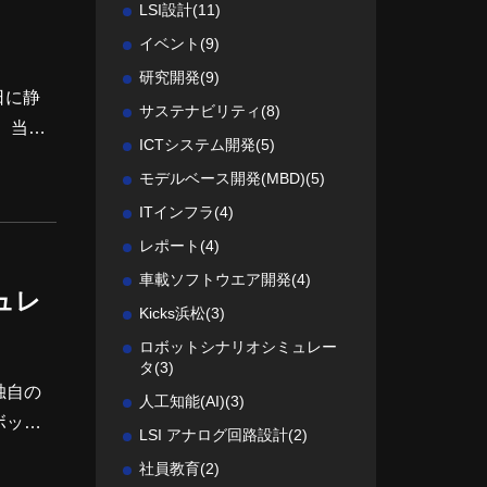
LSI設計
(11)
イベント
(9)
研究開発
(9)
サステナビリティ
(8)
、当社
ICTシステム開発
(5)
いただ
モデルベース開発(MBD)
(5)
ITインフラ
(4)
レポート
(4)
車載ソフトウエア開発
(4)
ュレ
Kicks浜松
(3)
ロボットシナリオシミュレー
タ
(3)
独自の
人工知能(AI)
(3)
ボット
LSI アナログ回路設計
(2)
24年8
社員教育
(2)
験いた