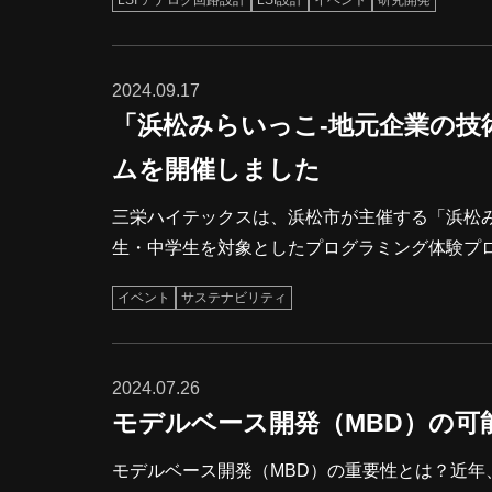
LSI アナログ回路設計
LSI設計
イベント
研究開発
とって、見逃せないイベントです。 当社は、東京ビッグサイト 東2ホール【小間番号：S-18】に出展し、「センサー
2024.09.17
「浜松みらいっこ-地元企業の技
ムを開催しました
三栄ハイテックスは、浜松市が主催する「浜松
生・中学生を対象としたプログラミング体験プ
加しましたが、追加日程も早々に満員御礼とな
イベント
サステナビリティ
ハウを子どもたちに体験してもらい、未来を担う
アル開催を経て、今年度から本格に開催された
挑戦する子供たちが目を輝かせて取り組んでいま
2024.07.26
モデルベース開発（MBD）の可
モデルベース開発（MBD）の重要性とは？近年、自動