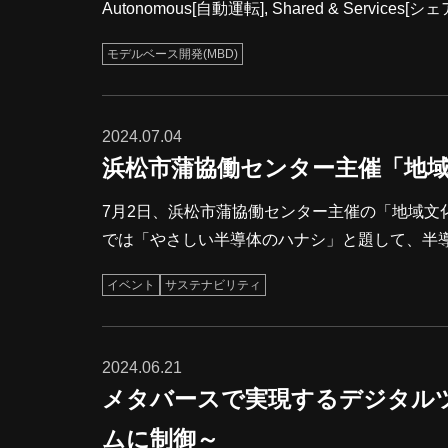
Autonomous[自動運転], Shared & Serv
特に自動車の制御システム開発は、これらの技
モデルベース開発(MBD)
のが「MBD（Model-Based Development：モデルベース開発）」
メリット MBD導入時の課題
2024.07.04
浜松市蒲協働センター主催「地
7月2日、浜松市蒲協働センター主催の「地域文化セミ
では「やさしい半導体のハナシ」と題して、半
に浜松にある半導体関連企業などについて、幅広くご紹介しました。 平日の開
イベント
サステナビリティ
の方にご参加いただきました。蒲地区だけでな
高さを改めて感じました。 今回のセミナーを通じて、半導体についての理解を深め、興味を持っていただけたことを
大変うれしく思います。 ご参加いただいた
2024.06.21
メタバースで実現するデジタル
ムに制御～