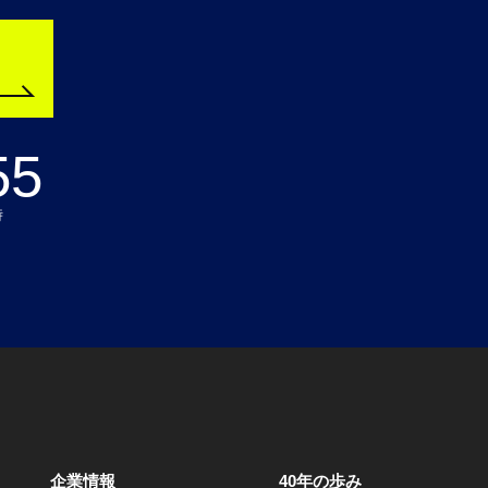
55
時
企業情報
40年の歩み