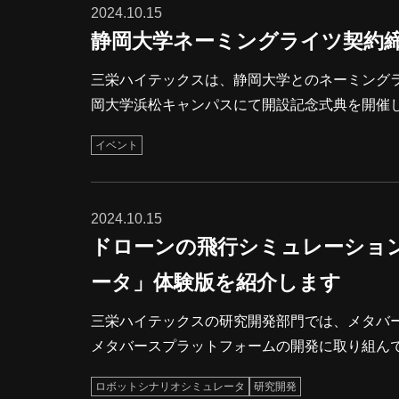
2024.10.15
静岡大学ネーミングライツ契約
三栄ハイテックスは、静岡大学とのネーミングライツ契
岡大学浜松キャンパスにて開設記念式典を開催
の代表が挨拶をし、契約に至った背景や今後の
イベント
き、式典は和やかな雰囲気で進行しました。 この契約を通じて、静岡大学との連携を一層強化し、地域社会に貢献す
ることを目指してまいります。今後とも、教育と技
式典にご参加いただいた皆さま、並びにこのプ
2024.10.15
ドローンの飛行シミュレーショ
ータ」体験版を紹介します
三栄ハイテックスの研究開発部門では、メタバ
メタバースプラットフォームの開発に取り組ん
やドローンなどの制御シミュレーションができる
ロボットシナリオシミュレータ
研究開発
月に、「ロボットシナリオシミュレータ」の体