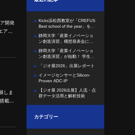
Kicks浜松西教室が「CREFUS
ウエア開発
Best school of the year」を受
賞しました
静岡大学「産業イノベーショ
社はプロ
ン創造演習」構想発表会に参
加しました
e
静岡大学「産業イノベーショ
ン創造演習」が始動！ 学生へ
の課題提示を行いました
「ジオ展2026」出展レポート
イメージセンサーとSilicon-
Proven ADC-IP
【ジオ展 2026出展】人流・点
出展しま
群データ活用と解析技術
を搭載し
日本の
カテゴリー
した。