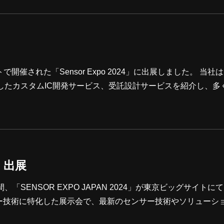
シミュレータ」の概要と、今回リリースした体験版の機能をご
ます。INDEX 「ロボットシナリオシミュレータ」とは 「ロボ
で開催された「Sensor Expo 2024」に出展しました。 当社
したカスタムIC開発サービス、受託設計サービスを紹介し、多
ースでは、以下の主な製品とサービスを展示しました。 カスタム
sor Expo 2024への出展を通じて、多くの方々との貴重な
4」出展
、「SENSOR EXPO JAPAN 2024」が東京ビッグサイトに
ー技術に特化した展示会で、最新のセンサー技術やソリューシ
加します。センシング技術の進化に関心を持つ専門家やエンジ