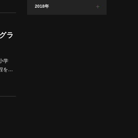
2018年
用カスタムIC開発と高性能ADCのIP」をテーマに、以下のサービスをご紹介します。 カスタムIC開発サービス 半導
グラ
小学
程を追
やノウ
のトライ
ングに