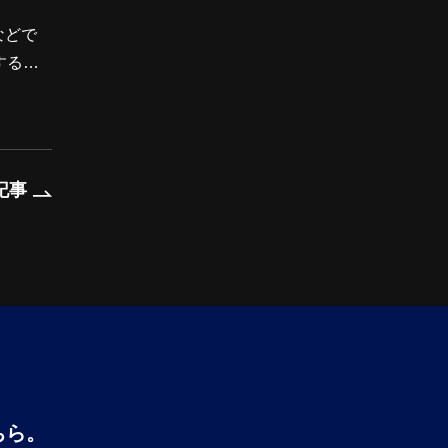
などで
すると
実現す
記事
ちら。