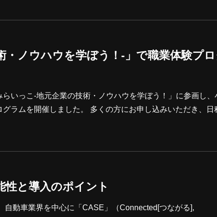
術・ノウハウを学ぼう！-」で職業体験プロ
みらいっこ-地元企業の技術・ノウハウを学ぼう！」に参画し、
ログラムを開催しました。 多くの方にお申し込みいただき、日
り、皆さまの関心の高さを実感しました。地元企業が持つ技術
人材育成の一助となることを目的としています。 2023年度
新しい取り組みです。小学生コースでは、初めてのプログラミ
した。 その場で作った
能性と導入のポイント
車業界を中心に「CASE」（Connected[つながる],