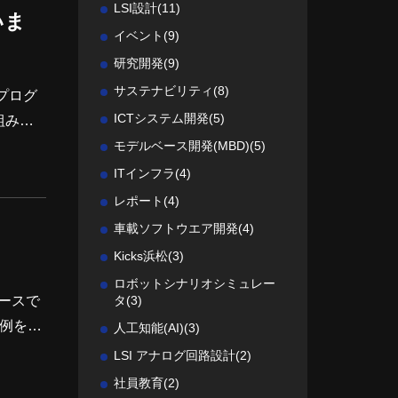
LSI設計
(11)
いま
イベント
(9)
研究開発
(9)
サステナビリティ
(8)
プログ
ICTシステム開発
(5)
組みで
ンター
モデルベース開発(MBD)
(5)
疑応答
ITインフラ
(4)
スター
レポート
(4)
車載ソフトウエア開発
(4)
Kicks浜松
(3)
ロボットシナリオシミュレー
ブースで
タ
(3)
例を紹
人工知能(AI)
(3)
示を行い
LSI アナログ回路設計
(2)
データ」
社員教育
(2)