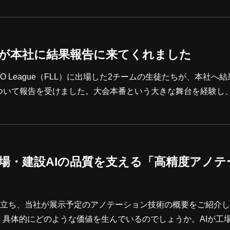
増加しています。本記事では、半導体エンジニアの皆さまに向
す。また、導入の背景にある市場ニーズ、主要なAI支援型EDA
る役割について解説し
チームが本社に結果報告に来てくれました
EGO League（FLL）に出場した2チームの生徒たちが、本社へ
ついて報告を受けました。大会本番という大きな舞台を経験し
トの動きに感嘆の声が上がりました。 限られた準備期間の中で
した。また、操作や役割分担からは、チームワークの強さも感
ら
出展】工場・建設AIの品質を支える「高精度アノ
の出展に先立ち、当社が展示予定のアノテーション技術の概要をご紹介
、具体的にどのような価値を生んでいるのでしょうか。AIが工