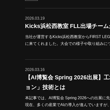
起こり、アナログ設計でもAIを活用した事例が
アナログ設計におけるAI活用の現状を紹介しま
の機能と効果、そして今後の設計者に求められ
2026.03.19
Kicks浜松西教室 FLL出場
当社が運営するKicks浜松西教室からFIRST L
に来てくれました。大会での様子や取り組みに
回り成長した姿がとても印象的でした。 報告だけでなく、実際に大会で使用したロボットの実演も披露してくれまし
た。次々とミッションをクリアしていくロボッ
誤を重ねてきた努力の積み重ねが伝わってきま
2026.03.16
る素晴らしい実演でした。最後に代表の生徒か
【AI博覧会 Spring 2026
ョン」技術とは
本記事では、AI博覧会 Spring 2026へ
現在、多くの産業でAIの導入が進んでいますが