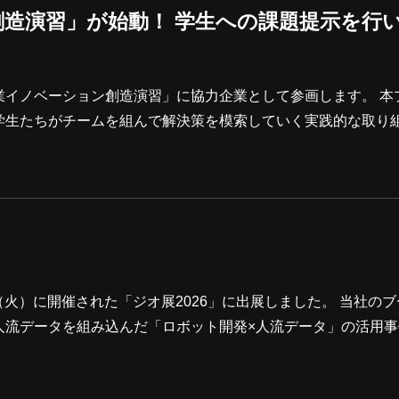
造演習」が始動！ 学生への課題提示を行
業イノベーション創造演習」に協力企業として参画します。 本
学生たちがチームを組んで解決策を模索していく実践的な取り
グラムの詳細につきましては、静岡大学産業イノベーションセ
、静岡大学にて学生たちへ当社の課題内容を説明しました。 質
決への意欲を感じることができました。学生チームとの伴走が
生たちは今後、取り組むテーマを
日（火）に開催された「ジオ展2026」に出展しました。 当社の
人流データを組み込んだ「ロボット開発×人流データ」の活用事
 SHIZUOKA（※）を活用したオープンワールド技術のデモ展
県がオープンデータとして公開している、静岡県全域の「3次元点群