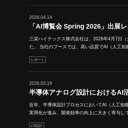
者の皆さままで、データ活用の具体的なヒント
活用は、ロボット開発と都市計画の両分野で急
2026.04.14
「AI博覧会 Spring 2026」出
三栄ハイテックス株式会社は、2026年4月7日（火
た。 当社のブースでは、高い品質でAI（人工
活用した外観検査を紹介しました。 アノテーション事業の品質体制と多種多様な実績の紹介 AI開発事業の紹介（AIを
レポート
活用した外観検査） 会期中は多くの方々に当社ブースにお越しいただき、アノテーションをはじめ、当社のAI開発技
術をお伝えする機会となりました。会期中に配
ダウンロードいただけ
2026.03.19
半導体アナログ設計におけるAI
近年、半導体設計プロセスにおいてAI（人工知
実用化が進み、開発効率の向上に大きく寄与し
ナログ設計においては、自動化の難しさから導入が遅れていました。 しかし、
LSI設計