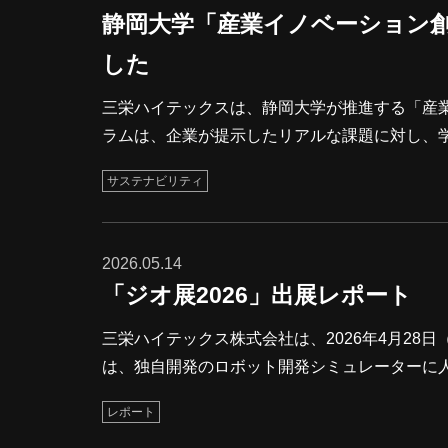
静岡大学「産業イノベーション創
した
三栄ハイテックスは、静岡大学が推進する「産
ラムは、企業が提示したリアルな課題に対し、
す。静岡大学産業イノベーション人材育成プロ
サステナビリティ
公式ウェブサイトをご参照ください。4月30日
では、学生のみなさんから質問があり、課題解
ト今年度は当社を含む4社が参画しており、学
2026.05.14
「ジオ展2026」出展レポート
三栄ハイテックス株式会社は、2026年4月28
は、独自開発のロボット開発シミュレーターに
介したほか、点群データの解析技術やVIRTUAL
レポート
ました。※VIRTUAL SHIZUOKAは静岡