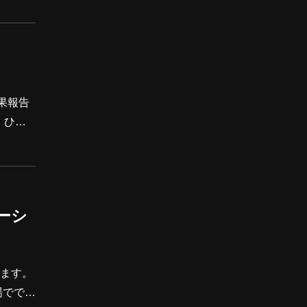
けて、
ツール
結果報告
、ひと
試行錯
じられ
テーシ
します。
場ででき