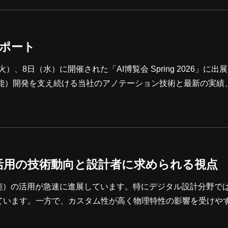
となる技術をご紹介します。人流データ（位置情報）や点群デ
速に進んでいます。ロボッ
展レポート
）、8日（水）に開催された「AI博覧会 Spring 2026」に出
知能）開発を支え続ける当社のアノテーション技術と最新の実績、
布しておりました「アノテーション事業紹介」は、下記のリン
活用の技術動向と設計者に求められる視点
能）の活用が急速に進展しています。特にデジタル設計分野で
ています。一方で、カスタム性が高く物理特性の影響を受けや
ここ数年で技術的なブレイクスルーが