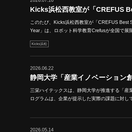
2026.07.16
Kicks浜松西教室が「CREFUS Bes
このたび、Kicks浜松西教室が「CREFUS Best School of the Yea
Year」は、ロボット科学教育Crefusが全国
た実績を挙げた教室を表彰する賞です。この賞は、受講
Kicks浜松
Crefus Cup での活躍、そして日頃からのCrefus
しい賞をいただけたのは、生徒の皆さんが日々
2026.06.22
静岡大学「産業イノベーション
三栄ハイテックスは、静岡大学が推進する「産
ログラムは、企業が提示した実際の課題に対し
実践的な教育プログラムです。 6月11日、静
案の発表が行われました。発表では、学生たち
的な視点から課題を分析し、独自のアイデアや
2026.05.14
新たな気付きにつながる内容があり、学生なら