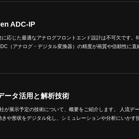
タを3D空間上で再現し、ロボットの回避動作などを検証する
n ADC-IP
途に応じた最適なアナログフロントエンド設計は不可欠です。
ADC（アナログ・デジタル変換器）の精度が画質や信頼性に直
DCの役割と主要なアーキテクチャの比較を解説します。あわせ
ven ADC-IP」を用いたカスタム設計サービスの強みについてお
群データ活用と解析技術
展示予定の技術について、概要をご紹介します。 人流データ（位
動きや形状をデジタル化し、シミュレーションや分析にいかす
シティ分野における具体的な活用方法と、現場で直面する課題
ム開発者の方から、都市計画・スマートシティを推進する自治