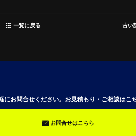
主に「人の目の代替」を担います。画像認識を用いた外観検査や部
24時間態勢で均一な品質管理を可能にします 。建設・建機に
理とインフラ点検が主な領域です。作業員の姿勢推定による危険動
一覧に戻る
古い
軽にお問合せください。
お見積もり・ご相談はこ
お問合せはこちら