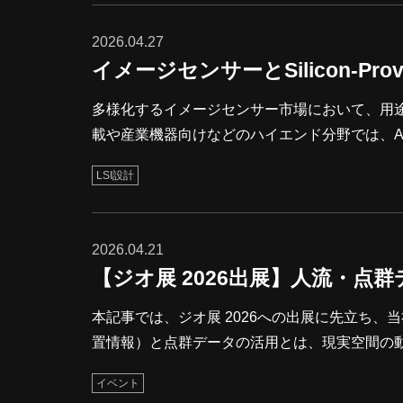
です。ロボット開発×人流データ現実の人流デー
を紹介し
2026.04.27
イメージセンサーとSilicon-Prove
多様化するイメージセンサー市場において、用
載や産業機器向けなどのハイエンド分野では、
す。本記事では、イメージセンサーにおけるA
LSI設計
計期間の短縮に貢献する当社の「Silicon-Pro
す。INDEX イメージセンサーとは？ 用途別に見るイメージセンサーの多様性 イメージセンサー設計におけるADCの
役割とアーキテクチャの選
2026.04.21
【ジオ展 2026出展】人流・点
本記事では、ジオ展 2026への出展に先立ち、当社が
置情報）と点群データの活用とは、現実空間の
す。本記事では、ロボット開発およびスマート
イベント
決アプローチを解説します。メーカーのシステ