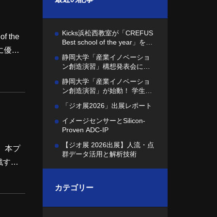
Kicks浜松西教室が「CREFUS
Best school of the year」を受
に優れ
賞しました
静岡大学「産業イノベーショ
や
ン創造演習」構想発表会に参
加しました
静岡大学「産業イノベーショ
ン創造演習」が始動！ 学生へ
の課題提示を行いました
「ジオ展2026」出展レポート
イメージセンサーとSilicon-
Proven ADC-IP
【ジオ展 2026出展】人流・点
 本プ
群データ活用と解析技術
戦する
る構想
カテゴリー
、多角
っても