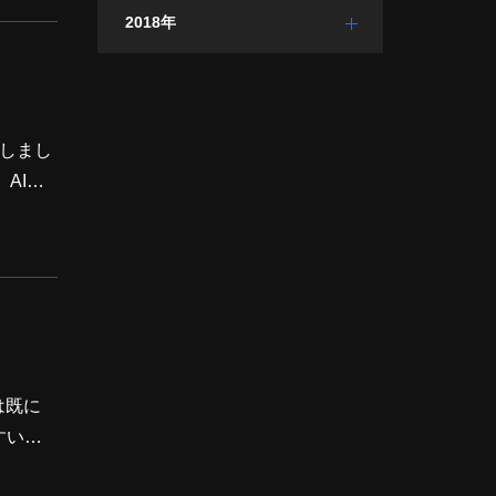
ータの
2018年
展しまし
AIを
クから
は既に
すいア