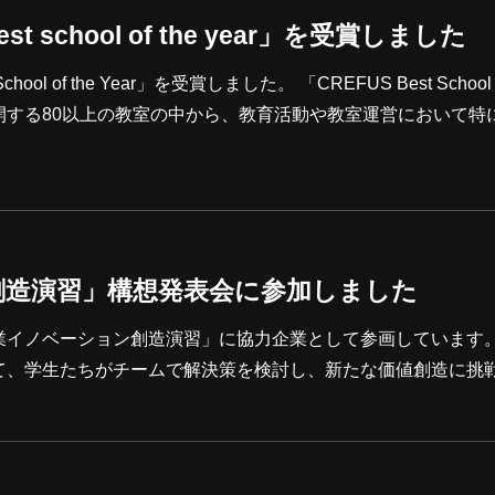
t school of the year」を受賞しました
r」を受賞しました。 「CREFUS Best School of the
で展開する80以上の教室の中から、教育活動や教室運営において特
生の皆さんの継続的な学びや、FIRST LEGO League 
教育に対する熱意を評価していただいたものです。 このような素晴ら
頑張ってくれたことは
創造演習」構想発表会に参加しました
業イノベーション創造演習」に協力企業として参画しています。
て、学生たちがチームで解決策を検討し、新たな価値創造に挑
岡大学にて構想発表会が開催され、各チームから企業課題に対す
から構想案が披露されました。当社が提示した課題に対しても
新しい切り口を取り入れた提案が発表されました。私たちにと
ではの柔軟な発想力を感じる機