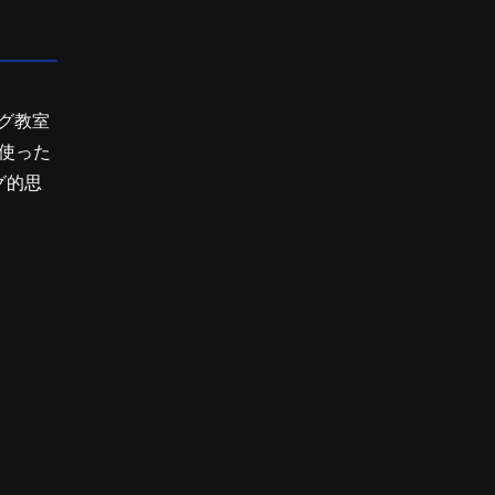
グ教室
使った
グ的思