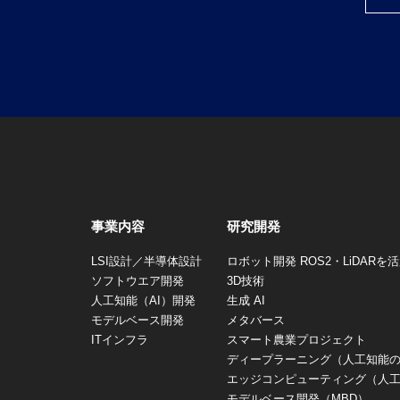
事業内容
研究開発
LSI設計／半導体設計
ロボット開発 ROS2・LiDAR
ソフトウエア開発
3D技術
人工知能（AI）開発
生成 AI
モデルベース開発
メタバース
ITインフラ
スマート農業プロジェクト
ディープラーニング（人工知能
エッジコンピューティング（人
モデルベース開発（MBD）