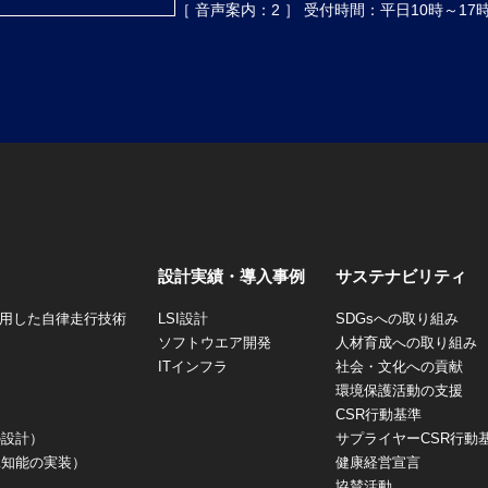
［ 音声案内：2 ］ 受付時間：平日10時～17
設計実績・導入事例
サステナビリティ
を活用した自律走行技術
LSI設計
SDGsへの取り組み
ソフトウエア開発
人材育成への取り組み
ITインフラ
社会・文化への貢献
環境保護活動の支援
CSR行動基準
の設計）
サプライヤーCSR行動
工知能の実装）
健康経営宣言
協賛活動