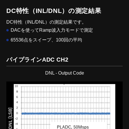
DC特性（INL/DNL）の測定結果
DC特性（INL/DNL）の測定結果です。
DACを使ってRamp波入力モードで測定
65536点をスイープ、100回の平均
パイプラインADC CH2
DNL - Output Code